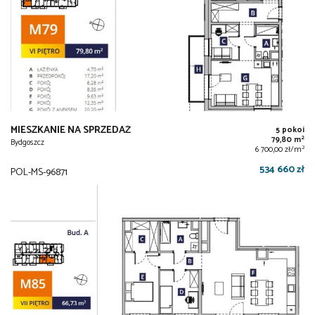
MIESZKANIE NA SPRZEDAŻ
5 pokoi
2
79,80 m
Bydgoszcz
2
6 700,00 zł/m
534 660 zł
POL-MS-96871