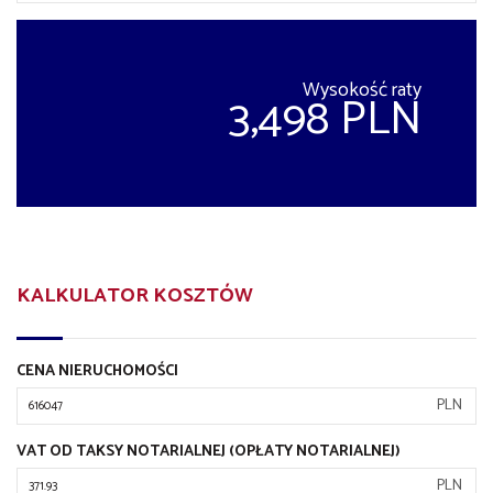
Wysokość raty
3,498 PLN
KALKULATOR KOSZTÓW
CENA NIERUCHOMOŚCI
PLN
VAT OD TAKSY NOTARIALNEJ (OPŁATY NOTARIALNEJ)
PLN