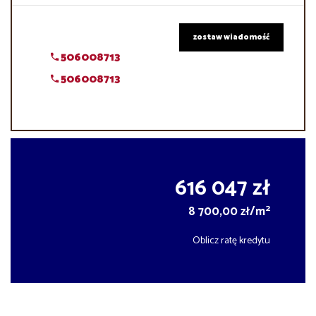
zostaw wiadomość
506008713
506008713
616 047 zł
2
8 700,00 zł/m
Oblicz ratę kredytu