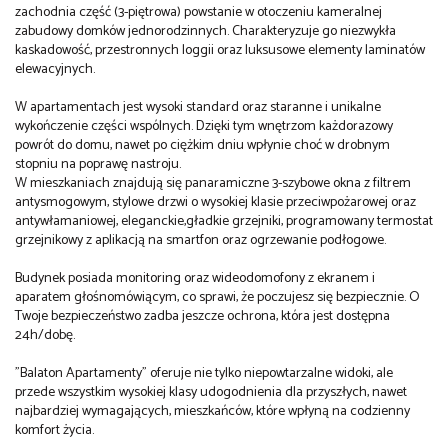
zachodnia część (3-piętrowa) powstanie w otoczeniu kameralnej
zabudowy domków jednorodzinnych. Charakteryzuje go niezwykła
kaskadowość, przestronnych loggii oraz luksusowe elementy laminatów
elewacyjnych.
W apartamentach jest wysoki standard oraz staranne i unikalne
wykończenie części wspólnych. Dzięki tym wnętrzom każdorazowy
powrót do domu, nawet po ciężkim dniu wpłynie choć w drobnym
stopniu na poprawę nastroju.
W mieszkaniach znajdują się panaramiczne 3-szybowe okna z filtrem
antysmogowym, stylowe drzwi o wysokiej klasie przeciwpożarowej oraz
antywłamaniowej, eleganckie,gładkie grzejniki, programowany termostat
grzejnikowy z aplikacją na smartfon oraz ogrzewanie podłogowe.
Budynek posiada monitoring oraz wideodomofony z ekranem i
aparatem głośnomówiącym, co sprawi, że poczujesz się bezpiecznie. O
Twoje bezpieczeństwo zadba jeszcze ochrona, która jest dostępna
24h/dobę.
"Balaton Apartamenty" oferuje nie tylko niepowtarzalne widoki, ale
przede wszystkim wysokiej klasy udogodnienia dla przyszłych, nawet
najbardziej wymagających, mieszkańców, które wpłyną na codzienny
komfort życia.