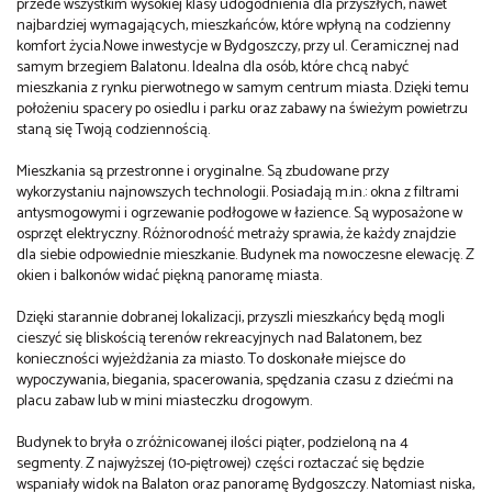
przede wszystkim wysokiej klasy udogodnienia dla przyszłych, nawet
najbardziej wymagających, mieszkańców, które wpłyną na codzienny
komfort życia.Nowe inwestycje w Bydgoszczy, przy ul. Ceramicznej nad
samym brzegiem Balatonu. Idealna dla osób, które chcą nabyć
mieszkania z rynku pierwotnego w samym centrum miasta. Dzięki temu
położeniu spacery po osiedlu i parku oraz zabawy na świeżym powietrzu
staną się Twoją codziennością.
Mieszkania są przestronne i oryginalne. Są zbudowane przy
wykorzystaniu najnowszych technologii. Posiadają m.in.: okna z filtrami
antysmogowymi i ogrzewanie podłogowe w łazience. Są wyposażone w
osprzęt elektryczny. Różnorodność metraży sprawia, że każdy znajdzie
dla siebie odpowiednie mieszkanie. Budynek ma nowoczesne elewację. Z
okien i balkonów widać piękną panoramę miasta.
Dzięki starannie dobranej lokalizacji, przyszli mieszkańcy będą mogli
cieszyć się bliskością terenów rekreacyjnych nad Balatonem, bez
konieczności wyjeżdżania za miasto. To doskonałe miejsce do
wypoczywania, biegania, spacerowania, spędzania czasu z dziećmi na
placu zabaw lub w mini miasteczku drogowym.
Budynek to bryła o zróżnicowanej ilości piąter, podzieloną na 4
segmenty. Z najwyższej (10-piętrowej) części roztaczać się będzie
wspaniały widok na Balaton oraz panoramę Bydgoszczy. Natomiast niska,