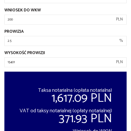
WNIOSEK DO WKW
PLN
PROWIZJA
%
WYSOKOŚĆ PROWIZJI
PLN
Taksa notarialna (opłata notarialna)
1,617.09 PLN
VAT od taksy notarialnej (opłaty notarialnej)
371.93 PLN