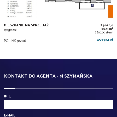
MIESZKANIE NA SPRZEDAŻ
2 pokoje
2
66,73 m
Bydgoszcz
2
6 800,00 zł/m
453 764 zł
POL-MS-96876
KONTAKT DO AGENTA - M SZYMAŃSKA
IMIĘ
E-MAIL