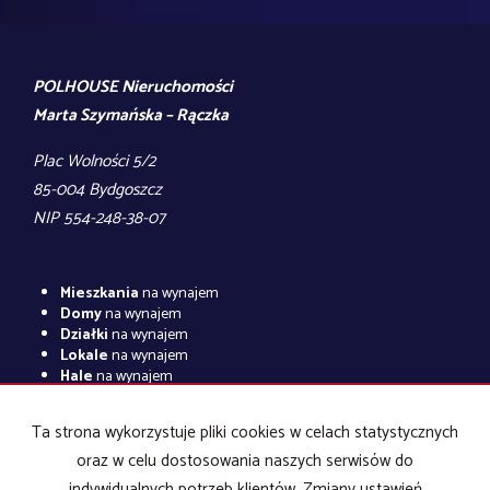
POLHOUSE Nieruchomości
Marta Szymańska – Rączka
Plac Wolności 5/2
85-004 Bydgoszcz
NIP 554-248-38-07
Mieszkania
na wynajem
Domy
na wynajem
Działki
na wynajem
Lokale
na wynajem
Hale
na wynajem
Obiekty
na wynajem
Ta strona wykorzystuje pliki cookies w celach statystycznych
Mieszkania
na sprzedaż
Domy
na sprzedaż
oraz w celu dostosowania naszych serwisów do
Działki
na sprzedaż
indywidualnych potrzeb klientów. Zmiany ustawień