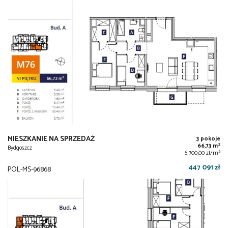
MIESZKANIE NA SPRZEDAŻ
3 pokoje
2
66,73 m
Bydgoszcz
2
6 700,00 zł/m
447 091 zł
POL-MS-96868