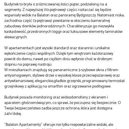
Budynek to bryła o zróżnicowanej ilości piąter, podzieloną na 4
segmenty. Z najwyższej (10-piętrowej) części roztaczać się będzie
wspaniały widok na Balaton oraz panoramę Bydgoszczy. Natomiast niska,
zachodnia część (3-piętrowa) powstanie w otoczeniu kameralnej
zabudowy domków jednorodzinnych. Charakteryzuje go niezwykła
kaskadowość, przestronnych loggii oraz luksusowe elementy laminatów
elewacyjnych.
W apartamentach jest wysoki standard oraz staranne i unikalne
wykończenie części wspólnych. Dzięki tym wnętrzom każdorazowy
powrót do domu, nawet po ciężkim dniu wpłynie choć w drobnym
stopniu na poprawę nastroju.
W mieszkaniach znajdują się panaramiczne 3-szybowe okna z filtrem
antysmogowym, stylowe drzwi o wysokiej klasie przeciwpożarowej oraz
antywłamaniowej, eleganckie,gładkie grzejniki, programowany termostat
grzejnikowy z aplikacją na smartfon oraz ogrzewanie podłogowe.
Budynek posiada monitoring oraz wideodomofony z ekranem i
aparatem głośnomówiącym, co sprawi, że poczujesz się bezpiecznie. O
Twoje bezpieczeństwo zadba jeszcze ochrona, która jest dostępna
24h/dobę.
"Balaton Apartamenty" oferuje nie tylko niepowtarzalne widoki, ale