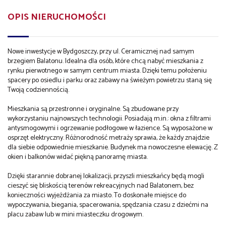
OPIS NIERUCHOMOŚCI
Nowe inwestycje w Bydgoszczy, przy ul. Ceramicznej nad samym
brzegiem Balatonu. Idealna dla osób, które chcą nabyć mieszkania z
rynku pierwotnego w samym centrum miasta. Dzięki temu położeniu
spacery po osiedlu i parku oraz zabawy na świeżym powietrzu staną się
Twoją codziennością.
Mieszkania są przestronne i oryginalne. Są zbudowane przy
wykorzystaniu najnowszych technologii. Posiadają m.in.: okna z filtrami
antysmogowymi i ogrzewanie podłogowe w łazience. Są wyposażone w
osprzęt elektryczny. Różnorodność metraży sprawia, że każdy znajdzie
dla siebie odpowiednie mieszkanie. Budynek ma nowoczesne elewację. Z
okien i balkonów widać piękną panoramę miasta.
Dzięki starannie dobranej lokalizacji, przyszli mieszkańcy będą mogli
cieszyć się bliskością terenów rekreacyjnych nad Balatonem, bez
konieczności wyjeżdżania za miasto. To doskonałe miejsce do
wypoczywania, biegania, spacerowania, spędzania czasu z dziećmi na
placu zabaw lub w mini miasteczku drogowym.