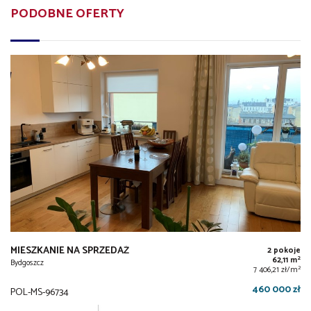
PODOBNE OFERTY
MIESZKANIE NA SPRZEDAŻ
2 pokoje
2
62,11 m
Bydgoszcz
2
7 406,21 zł/m
460 000 zł
POL-MS-96734