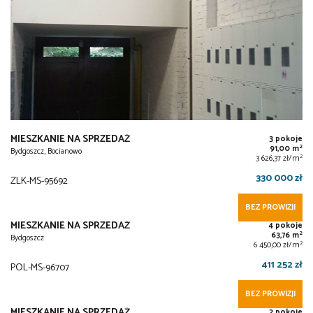
MIESZKANIE NA SPRZEDAŻ
3 pokoje
2
91,00 m
Bydgoszcz, Bocianowo
2
3 626,37 zł/m
330 000 zł
ZLK-MS-95692
BEZ PROWIZJI