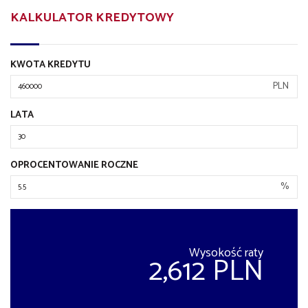
KALKULATOR KREDYTOWY
KWOTA KREDYTU
PLN
LATA
OPROCENTOWANIE ROCZNE
%
Wysokość raty
2,612 PLN