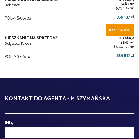
MIESZKANIE NA SPRZEDAŻ
4 pokoje
2
63,76 m
Bydgoszcz
2
6 450,00 zł/m
411 252 zł
POL-MS-96707
BEZ PROWIZJI