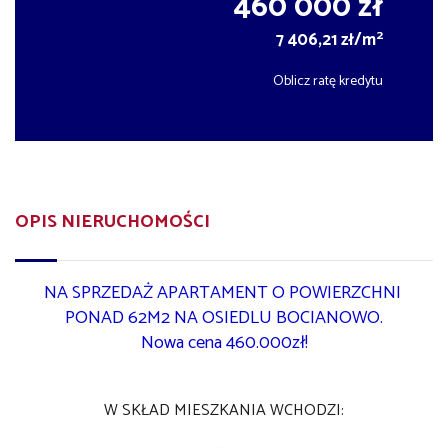
460 000 zł
2
7 406,21 zł/m
Oblicz ratę kredytu
OPIS NIERUCHOMOŚCI
NA SPRZEDAŻ APARTAMENT O POWIERZCHNI
PONAD 62M2 NA OSIEDLU BOCIANOWO.
Nowa cena 460.000zł!
W SKŁAD MIESZKANIA WCHODZI: