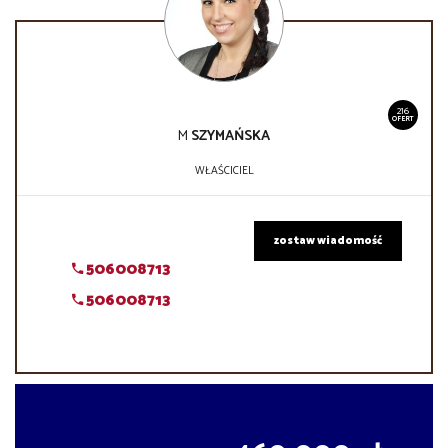
216
OFERT
M
SZYMAŃSKA
WŁAŚCICIEL
zostaw wiadomość
506008713
506008713