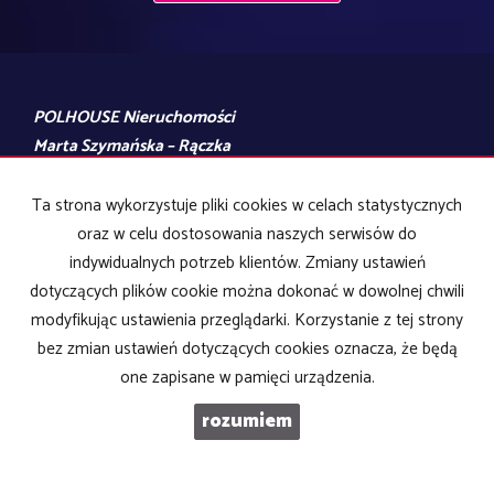
E-MAIL
TELEFON KOMÓRKOWY
Ta strona wykorzystuje pliki cookies w celach statystycznych
KOD ZABEZPIECZAJĄCY
oraz w celu dostosowania naszych serwisów do
indywidualnych potrzeb klientów. Zmiany ustawień
dotyczących plików cookie można dokonać w dowolnej chwili
WIADOMOŚĆ
modyfikując ustawienia przeglądarki. Korzystanie z tej strony
bez zmian ustawień dotyczących cookies oznacza, że będą
one zapisane w pamięci urządzenia.
rozumiem
ZAPOZNAŁEM/AM SIĘ I AKCEPTUJĘ
POLITYKĘ PRYWATNOŚCI
.