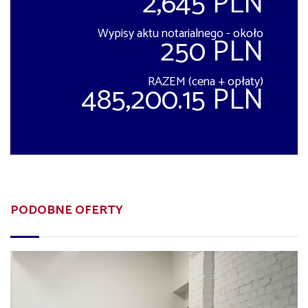
2,645 PLN
Wypisy aktu notarialnego - około
250 PLN
RAZEM (cena + opłaty)
485,200.15 PLN
PODOBNE OFERTY