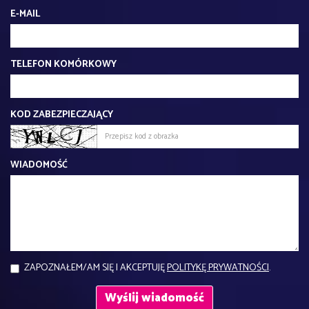
MIESZKANIE NA SPRZEDAŻ
2 pokoje
2
54,83 m
Bydgoszcz
2
6 550,01 zł/m
359 137 zł
POL-MS-96708
BEZ PROWIZJI
MIESZKANIE NA SPRZEDAŻ
2 pokoje
2
54,43 m
Bydgoszcz, Fordon
2
6 550,01 zł/m
356 517 zł
POL-MS-96714
KONTAKT DO AGENTA - M SZYMAŃSKA
IMIĘ