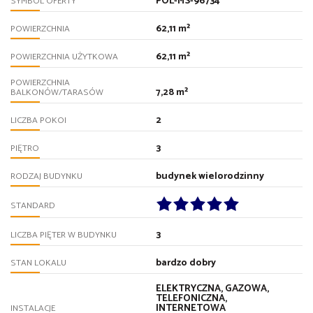
POL-MS-96734
SYMBOL OFERTY
62,11 m²
POWIERZCHNIA
62,11 m²
POWIERZCHNIA UŻYTKOWA
POWIERZCHNIA
7,28 m²
BALKONÓW/TARASÓW
2
LICZBA POKOI
3
PIĘTRO
budynek wielorodzinny
RODZAJ BUDYNKU
STANDARD
3
LICZBA PIĘTER W BUDYNKU
bardzo dobry
STAN LOKALU
ELEKTRYCZNA, GAZOWA,
TELEFONICZNA,
INTERNETOWA
INSTALACJE