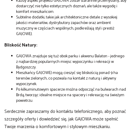
Każdy aspekt projektu GAJOWA został starannie przemyślany, aby
dostarczyć nie tylko estetycznych doznań, ale także wygodę i
komfort mieszkańcom.
Subtelne dodatki, takie jak architektoniczne detale z wysokiej
jakości materiałów, dystrybutory zapachów oraz ambient
muzyczny w częściach wspólnych, podkreślają styl i prestiż
GAJOWEJ.
Bliskość Natury:
GAJOWA znajduje się tuż obok parku i akwenu Balaton - jednego
z najbardziej popularnych miejsc wypoczynku i rekreacji w
Bydgoszczy.
Mieszkańcy GAJOWEJ mogą cieszyć się bliskością ponad 9 ha
terenów zielonych, co pozwala na kontakt z naturą i aktywny
wypoczynek.
Po kilkuminutowym spacerze można odpocząć na bulwarach nad
Brdą, tworząc idealne miejsce na spacery i rekreację na świeżym
powietrzu.
Serdecznie zapraszamy do kontaktu telefonicznego, aby poznać
szczegóły oferty i dowiedzieć się, jak GAJOWA może spełnić
Twoje marzenia o komfortowym i stylowym mieszkaniu.