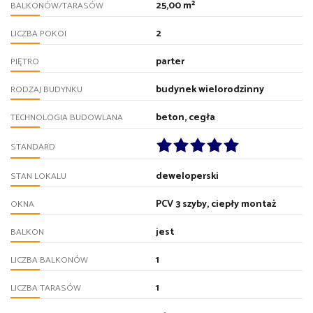
25,00 m²
BALKONÓW/TARASÓW
2
LICZBA POKOI
parter
PIĘTRO
budynek wielorodzinny
RODZAJ BUDYNKU
beton, cegła
TECHNOLOGIA BUDOWLANA
STANDARD
deweloperski
STAN LOKALU
PCV 3 szyby, ciepły montaż
OKNA
jest
BALKON
1
LICZBA BALKONÓW
1
LICZBA TARASÓW