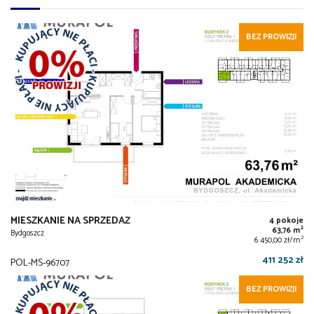
BEZ PROWIZJI
MIESZKANIE NA SPRZEDAŻ
4 pokoje
2
63,76 m
Bydgoszcz
2
6 450,00 zł/m
411 252 zł
POL-MS-96707
BEZ PROWIZJI