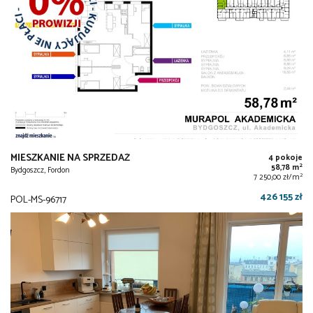
MIESZKANIE NA SPRZEDAŻ
4 pokoje
2
58,78 m
Bydgoszcz, Fordon
2
7 250,00 zł/m
426 155 zł
POL-MS-96717