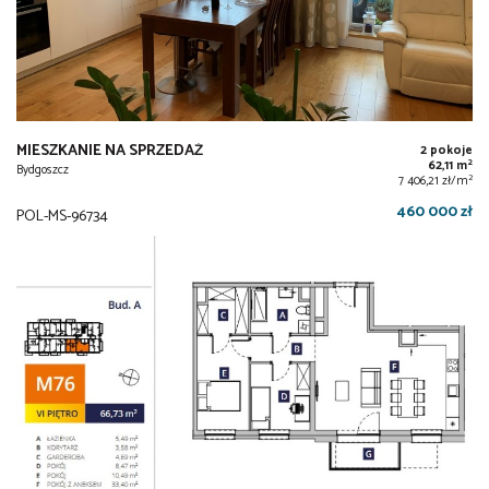
MIESZKANIE NA SPRZEDAŻ
2 pokoje
2
62,11 m
Bydgoszcz
2
7 406,21 zł/m
460 000 zł
POL-MS-96734