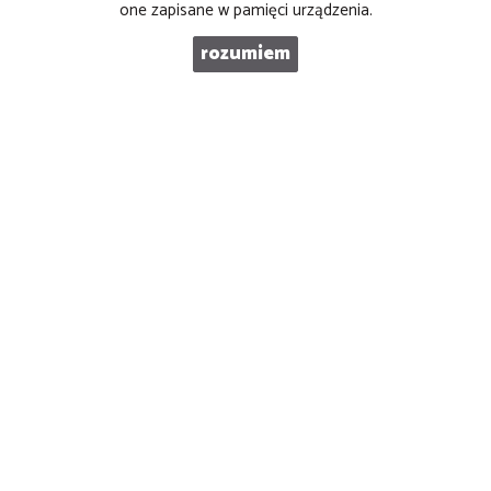
one zapisane w pamięci urządzenia.
TELEFON KOMÓRKOWY
rozumiem
KOD ZABEZPIECZAJĄCY
WIADOMOŚĆ
ZAPOZNAŁEM/AM SIĘ I AKCEPTUJĘ
POLITYKĘ PRYWATNOŚCI
.