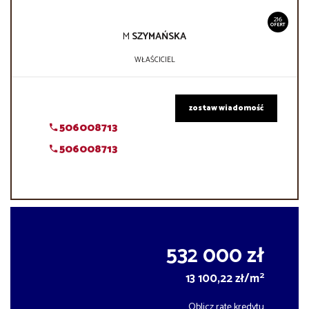
216
OFERT
M
SZYMAŃSKA
WŁAŚCICIEL
zostaw wiadomość
506008713
506008713
532 000 zł
2
13 100,22 zł/m
Oblicz ratę kredytu