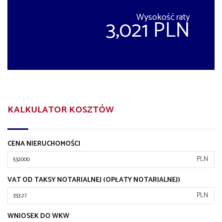
Wysokość raty
3,021 PLN
KALKULATOR KOSZTÓW
CENA NIERUCHOMOŚCI
PLN
VAT OD TAKSY NOTARIALNEJ (OPŁATY NOTARIALNEJ)
PLN
WNIOSEK DO WKW