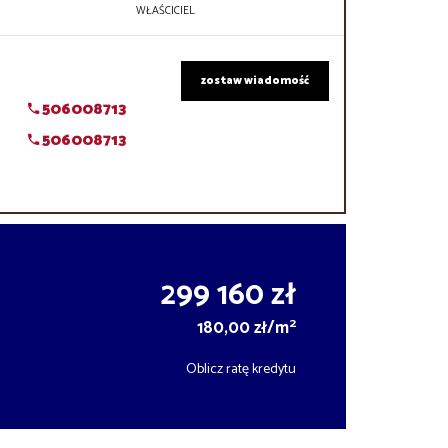
WŁAŚCICIEL
zostaw wiadomość
506008713
506008713
299 160 zł
2
180,00 zł/m
Oblicz ratę kredytu