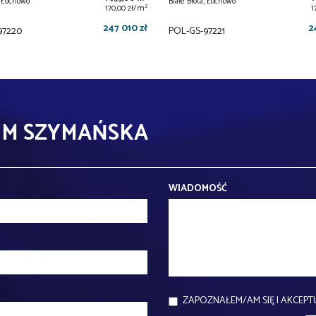
, Łochowo
Białe Błota, Łochowo
2
170,00 zł/m
1
247 010 zł
2
97220
POL-GS-97221
 M SZYMAŃSKA
WIADOMOŚĆ
ZAPOZNAŁEM/AM SIĘ I AKCEPT