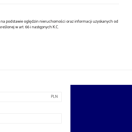
st na podstawie oględzin nieruchomości oraz informacji uzyskanych od
kreślonej w art. 66 i następnych K.C.
PLN