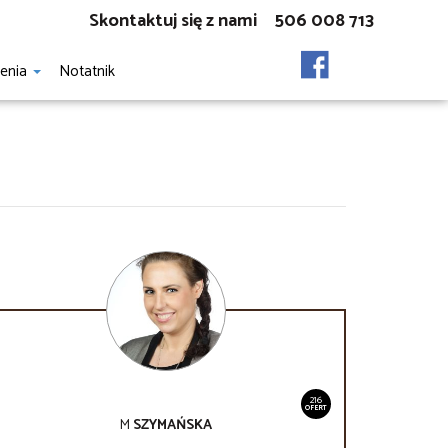
Skontaktuj się z nami
506 008 713
zenia
Notatnik
216
OFERT
M
SZYMAŃSKA