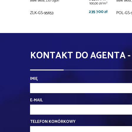
Białe Błota, Lisi Ogon
Białe Błota
2
100,00 zł/m
235 700 zł
ZLK-GS-95653
POL-GS-
KONTAKT DO AGENTA -
IMIĘ
E-MAIL
TELEFON KOMÓRKOWY