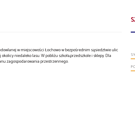
S
budowlanej w miejscowości Łochowo w bezpośrednim sąsiedztwie ulic
S
olicy niedaleko lasu. W pobliżu szkoła,przedszkole i sklepy. Dla
lanu zagospodarowania przestrzennego.
P