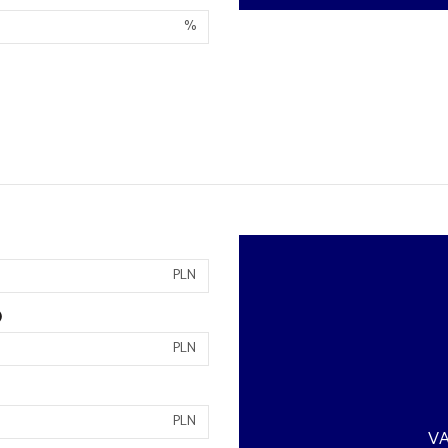
%
PLN
)
PLN
PLN
VA