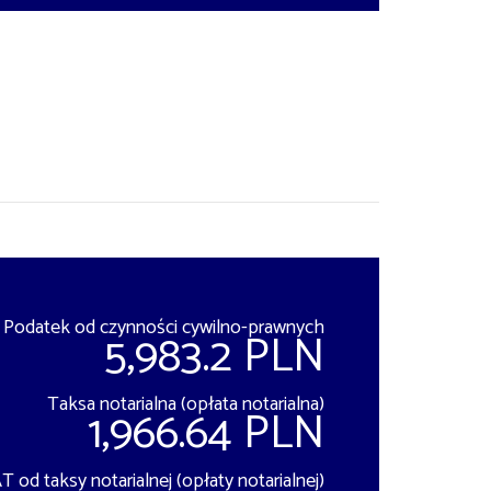
Podatek od czynności cywilno-prawnych
5,983.2 PLN
Taksa notarialna (opłata notarialna)
1,966.64 PLN
T od taksy notarialnej (opłaty notarialnej)