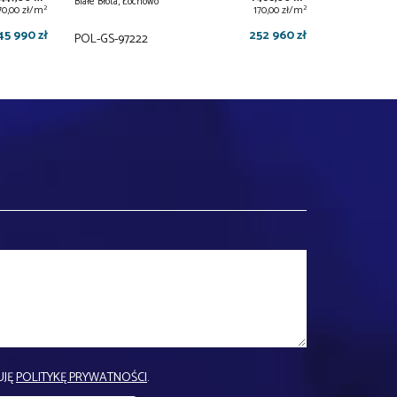
Białe Błota, Łochowo
2
2
70,00 zł/m
170,00 zł/m
45 990 zł
252 960 zł
POL-GS-97222
UJĘ
POLITYKĘ PRYWATNOŚCI
.