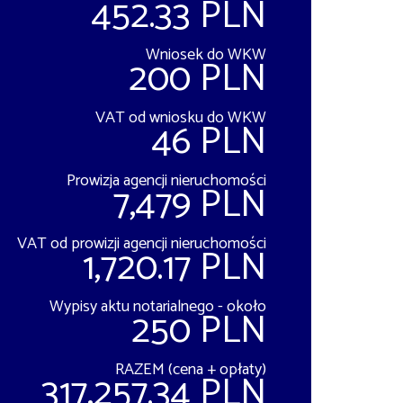
452.33 PLN
Wniosek do WKW
200 PLN
VAT od wniosku do WKW
46 PLN
Prowizja agencji nieruchomości
7,479 PLN
VAT od prowizji agencji nieruchomości
1,720.17 PLN
Wypisy aktu notarialnego - około
250 PLN
RAZEM (cena + opłaty)
317,257.34 PLN