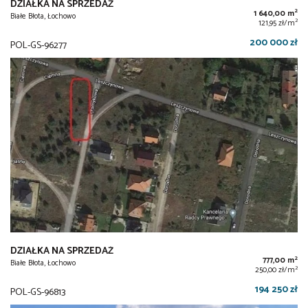
DZIAŁKA NA SPRZEDAŻ
2
1 640,00 m
Białe Błota, Łochowo
2
121,95 zł/m
200 000 zł
POL-GS-96277
DZIAŁKA NA SPRZEDAŻ
2
777,00 m
Białe Błota, Łochowo
2
250,00 zł/m
194 250 zł
POL-GS-96813