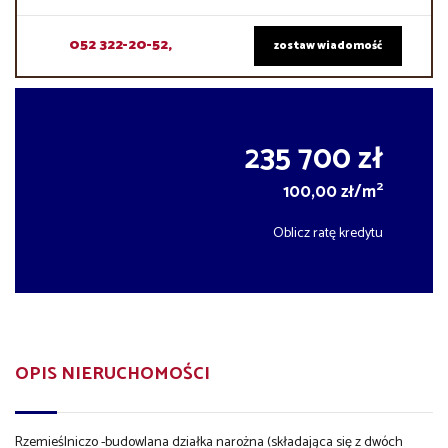
052 322-20-52,
zostaw wiadomość
235 700 zł
2
100,00 zł/m
Oblicz ratę kredytu
OPIS NIERUCHOMOŚCI
Rzemieślniczo -budowlana działka narożna (składająca się z dwóch