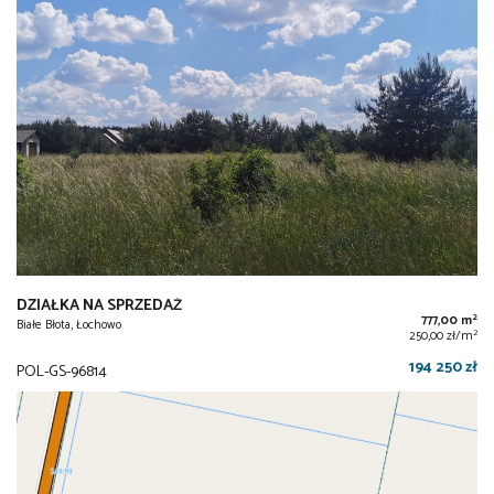
DZIAŁKA NA SPRZEDAŻ
2
777,00 m
Białe Błota, Łochowo
2
250,00 zł/m
194 250 zł
POL-GS-96814