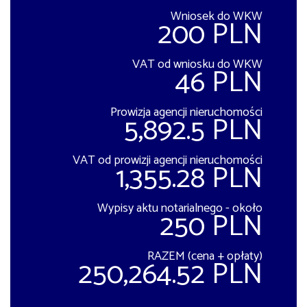
Wniosek do WKW
200 PLN
VAT od wniosku do WKW
46 PLN
Prowizja agencji nieruchomości
5,892.5 PLN
VAT od prowizji agencji nieruchomości
1,355.28 PLN
Wypisy aktu notarialnego - około
250 PLN
RAZEM (cena + opłaty)
250,264.52 PLN