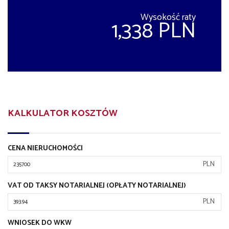
Wysokość raty
1,338 PLN
KALKULATOR KOSZTÓW
CENA NIERUCHOMOŚCI
PLN
VAT OD TAKSY NOTARIALNEJ (OPŁATY NOTARIALNEJ)
PLN
WNIOSEK DO WKW