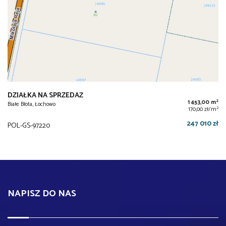
DZIAŁKA NA SPRZEDAŻ
2
1 453,00 m
Białe Błota, Łochowo
2
170,00 zł/m
247 010 zł
POL-GS-97220
NAPISZ DO NAS