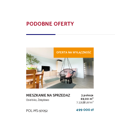
PODOBNE OFERTY
OFERTA NA WYŁĄCZNOŚĆ
MIESZKANIE NA SPRZEDAŻ
3 pokoje
2
69,00 m
Osielsko, Żołędowo
2
7 231,88 zł/m
499 000 zł
POL-MS-97052