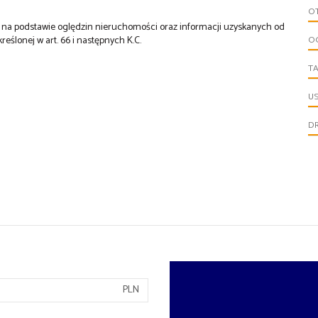
O
st na podstawie oględzin nieruchomości oraz informacji uzyskanych od
O
kreślonej w art. 66 i następnych K.C.
T
U
D
PLN