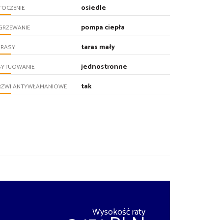
osiedle
TOCZENIE
pompa ciepła
GRZEWANIE
taras mały
ARASY
jednostronne
SYTUOWANIE
tak
RZWI ANTYWŁAMANIOWE
Wysokość raty