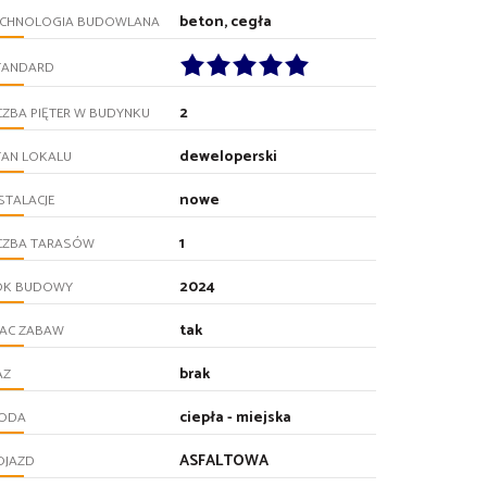
beton, cegła
ECHNOLOGIA BUDOWLANA
TANDARD
2
CZBA PIĘTER W BUDYNKU
deweloperski
TAN LOKALU
nowe
STALACJE
1
ICZBA TARASÓW
2024
OK BUDOWY
tak
LAC ZABAW
brak
AZ
ciepła - miejska
ODA
ASFALTOWA
OJAZD