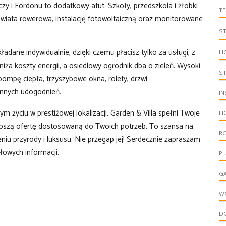
y i Fordonu to dodatkowy atut. Szkoły, przedszkola i żłobki
T
sz wiata rowerowa, instalację fotowoltaiczną oraz monitorowane
S
kładane indywidualnie, dzięki czemu płacisz tylko za usługi, z
LI
niża koszty energii, a osiedlowy ogrodnik dba o zieleń. Wysoki
S
mpę ciepła, trzyszybowe okna, rolety, drzwi
innych udogodnień.
IN
 życiu w prestiżowej lokalizacji, Garden & Villa spełni Twoje
L
lepszą ofertę dostosowaną do Twoich potrzeb. To szansa na
R
u przyrody i luksusu. Nie przegap jej! Serdecznie zapraszam
łowych informacji.
P
G
W
D