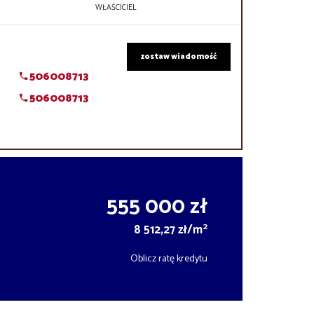
WŁAŚCICIEL
zostaw wiadomość
506008713
506008713
555 000 zł
2
8 512,27 zł/m
Oblicz ratę kredytu