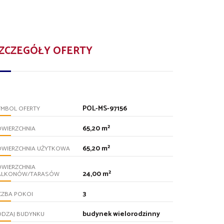
ZCZEGÓŁY OFERTY
POL-MS-97156
YMBOL OFERTY
65,20 m²
OWIERZCHNIA
65,20 m²
OWIERZCHNIA UŻYTKOWA
OWIERZCHNIA
24,00 m²
ALKONÓW/TARASÓW
3
CZBA POKOI
budynek wielorodzinny
ODZAJ BUDYNKU