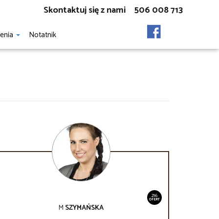
Skontaktuj się z nami
506 008 713
zenia
Notatnik
216
OFERT
M
SZYMAŃSKA