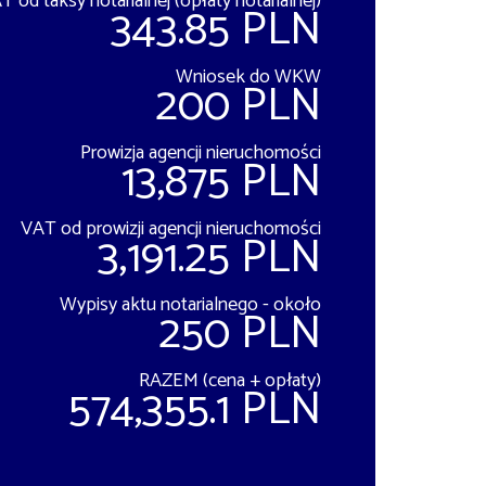
T od taksy notarialnej (opłaty notarialnej)
343.85 PLN
Wniosek do WKW
200 PLN
Prowizja agencji nieruchomości
13,875 PLN
VAT od prowizji agencji nieruchomości
3,191.25 PLN
Wypisy aktu notarialnego - około
250 PLN
RAZEM (cena + opłaty)
574,355.1 PLN