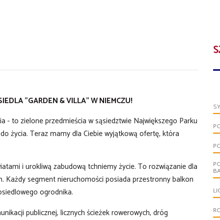
S
DLA "GARDEN & VILLA" W NIEMCZU!
S
ia - to zielone przedmieścia w sąsiedztwie Największego Parku
P
 do życia. Teraz mamy dla Ciebie wyjątkową ofertę, która
P
P
kwiatami i urokliwą zabudową tchniemy życie. To rozwiązanie dla
B
m. Każdy segment nieruchomości posiada przestronny balkon
LI
 osiedlowego ogrodnika.
R
ikacji publicznej, licznych ścieżek rowerowych, dróg