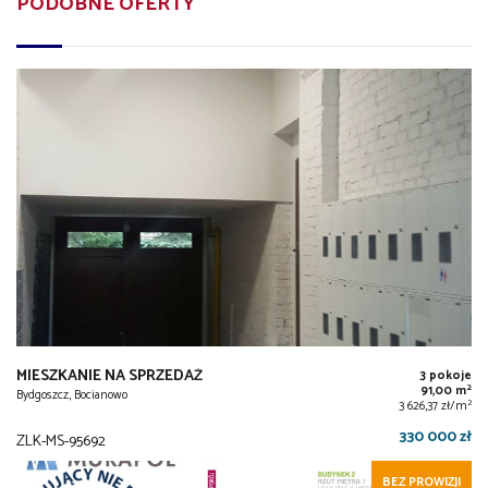
PODOBNE OFERTY
MIESZKANIE NA SPRZEDAŻ
3 pokoje
2
91,00 m
Bydgoszcz, Bocianowo
2
3 626,37 zł/m
330 000 zł
ZLK-MS-95692
BEZ PROWIZJI