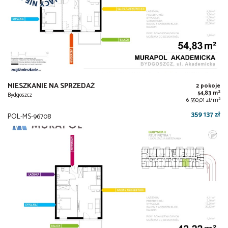
MIESZKANIE NA SPRZEDAŻ
2 pokoje
2
54,83 m
Bydgoszcz
2
6 550,01 zł/m
359 137 zł
POL-MS-96708