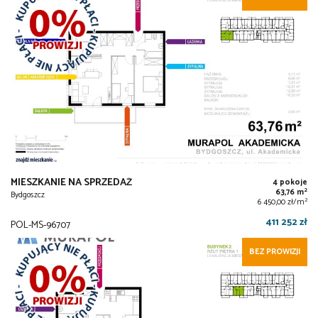
MIESZKANIE NA SPRZEDAŻ
4 pokoje
2
63,76 m
Bydgoszcz
2
6 450,00 zł/m
411 252 zł
POL-MS-96707
BEZ PROWIZJI