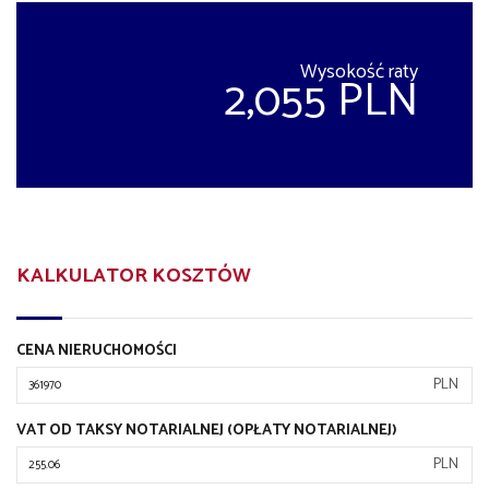
Wysokość raty
2,055 PLN
KALKULATOR KOSZTÓW
CENA NIERUCHOMOŚCI
PLN
VAT OD TAKSY NOTARIALNEJ (OPŁATY NOTARIALNEJ)
PLN