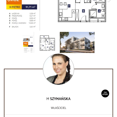
216
OFERT
M
SZYMAŃSKA
WŁAŚCICIEL