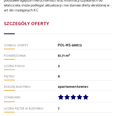
podstawie oględzin nieruchomości oraz informacji uzyskanych od
właściciela, może podlegać aktualizacji i nie stanowi oferty określonej w
art. 66 i następnych K.C.
SZCZEGÓŁY OFERTY
POL-MS-96873
SYMBOL OFERTY
51,71 m²
POWIERZCHNIA
3
LICZBA POKOI
6
PIĘTRO
apartamentowiec
RODZAJ BUDYNKU
STANDARD
7
LICZBA PIĘTER W BUDYNKU