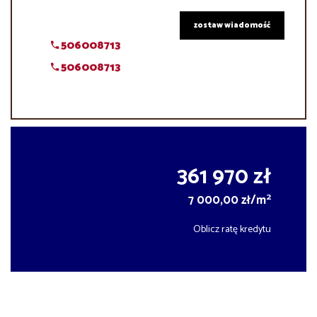
zostaw wiadomość
506008713
506008713
361 970 zł
2
7 000,00 zł/m
Oblicz ratę kredytu