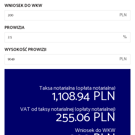
WNIOSEK DO WKW
PLN
PROWIZJA
%
WYSOKOŚĆ PROWIZJI
PLN
Taksa notarialna (opłata notarialna)
1,108.94 PLN
VAT od taksy notarialnej (opłaty notarialnej)
255.06 PLN
Wniosek do WKW