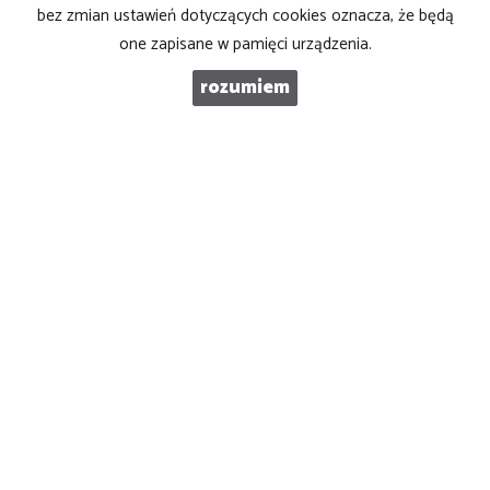
bez zmian ustawień dotyczących cookies oznacza, że będą
one zapisane w pamięci urządzenia.
TELEFON KOMÓRKOWY
rozumiem
KOD ZABEZPIECZAJĄCY
WIADOMOŚĆ
ZAPOZNAŁEM/AM SIĘ I AKCEPTUJĘ
POLITYKĘ PRYWATNOŚCI
.