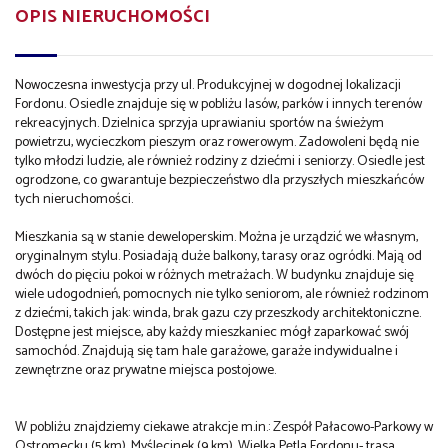
OPIS NIERUCHOMOŚCI
Nowoczesna inwestycja przy ul. Produkcyjnej w dogodnej lokalizacji
Fordonu. Osiedle znajduje się w pobliżu lasów, parków i innych terenów
rekreacyjnych. Dzielnica sprzyja uprawianiu sportów na świeżym
powietrzu, wycieczkom pieszym oraz rowerowym. Zadowoleni będą nie
tylko młodzi ludzie, ale również rodziny z dziećmi i seniorzy. Osiedle jest
ogrodzone, co gwarantuje bezpieczeństwo dla przyszłych mieszkańców
tych nieruchomości.
Mieszkania są w stanie deweloperskim. Można je urządzić we własnym,
oryginalnym stylu. Posiadają duże balkony, tarasy oraz ogródki. Mają od
dwóch do pięciu pokoi w różnych metrażach. W budynku znajduje się
wiele udogodnień, pomocnych nie tylko seniorom, ale również rodzinom
z dziećmi, takich jak: winda, brak gazu czy przeszkody architektoniczne.
Dostępne jest miejsce, aby każdy mieszkaniec mógł zaparkować swój
samochód. Znajdują się tam hale garażowe, garaże indywidualne i
zewnętrzne oraz prywatne miejsca postojowe.
W pobliżu znajdziemy ciekawe atrakcje m.in.: Zespół Pałacowo-Parkowy w
Ostromecku (5 km), Myślęcinek (9 km), Wielka Pętla Fordonu- trasa