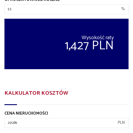
%
Wysokość raty
1,427 PLN
KALKULATOR KOSZTÓW
CENA NIERUCHOMOŚCI
PLN