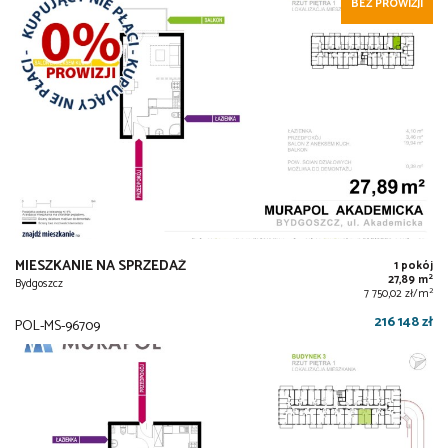
BEZ PROWIZJI
MIESZKANIE NA SPRZEDAŻ
1 pokój
2
27,89 m
Bydgoszcz
2
7 750,02 zł/m
216 148 zł
POL-MS-96709