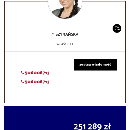
216
OFERT
M
SZYMAŃSKA
WŁAŚCICIEL
zostaw wiadomość
506008713
506008713
251 289 zł