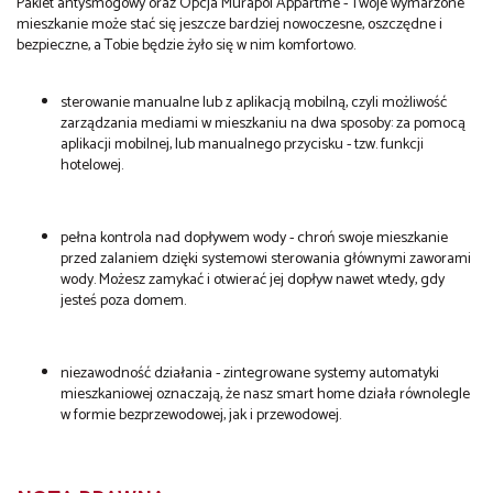
Pakiet antysmogowy oraz Opcja Murapol Appartme - Twoje wymarzone
mieszkanie może stać się jeszcze bardziej nowoczesne, oszczędne i
bezpieczne, a Tobie będzie żyło się w nim komfortowo.
sterowanie manualne lub z aplikacją mobilną, czyli możliwość
zarządzania mediami w mieszkaniu na dwa sposoby: za pomocą
aplikacji mobilnej, lub manualnego przycisku - tzw. funkcji
hotelowej.
pełna kontrola nad dopływem wody - chroń swoje mieszkanie
przed zalaniem dzięki systemowi sterowania głównymi zaworami
wody. Możesz zamykać i otwierać jej dopływ nawet wtedy, gdy
jesteś poza domem.
niezawodność działania - zintegrowane systemy automatyki
mieszkaniowej oznaczają, że nasz smart home działa równolegle
w formie bezprzewodowej, jak i przewodowej.