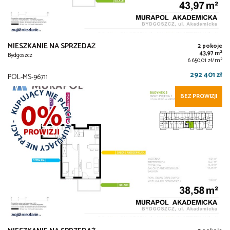
MIESZKANIE NA SPRZEDAŻ
2 pokoje
2
43,97 m
Bydgoszcz
2
6 650,01 zł/m
292 401 zł
POL-MS-96711
BEZ PROWIZJI