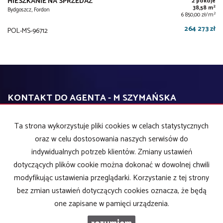
MIESZKANIE NA SPRZEDAŻ
2 pokoje
2
38,58 m
Bydgoszcz, Fordon
2
6 850,00 zł/m
264 273 zł
POL-MS-96712
KONTAKT DO AGENTA - M SZYMAŃSKA
Ta strona wykorzystuje pliki cookies w celach statystycznych
IMIĘ
oraz w celu dostosowania naszych serwisów do
indywidualnych potrzeb klientów. Zmiany ustawień
dotyczących plików cookie można dokonać w dowolnej chwili
E-MAIL
modyfikując ustawienia przeglądarki. Korzystanie z tej strony
bez zmian ustawień dotyczących cookies oznacza, że będą
one zapisane w pamięci urządzenia.
TELEFON KOMÓRKOWY