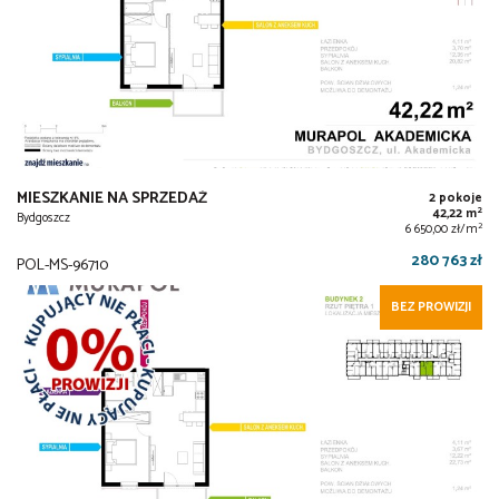
MIESZKANIE NA SPRZEDAŻ
2 pokoje
2
42,22 m
Bydgoszcz
2
6 650,00 zł/m
280 763 zł
POL-MS-96710
BEZ PROWIZJI