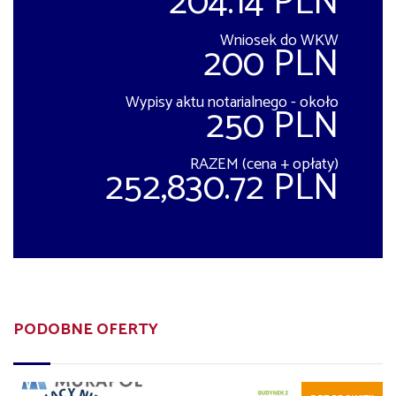
204.14 PLN
Wniosek do WKW
200 PLN
Wypisy aktu notarialnego - około
250 PLN
RAZEM (cena + opłaty)
252,830.72 PLN
PODOBNE OFERTY