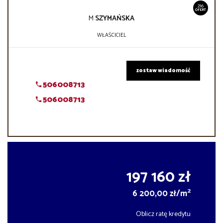
216
OFERT
M
SZYMAŃSKA
WŁAŚCICIEL
zostaw wiadomość
506008713
506008713
197 160 zł
2
6 200,00 zł/m
Oblicz ratę kredytu