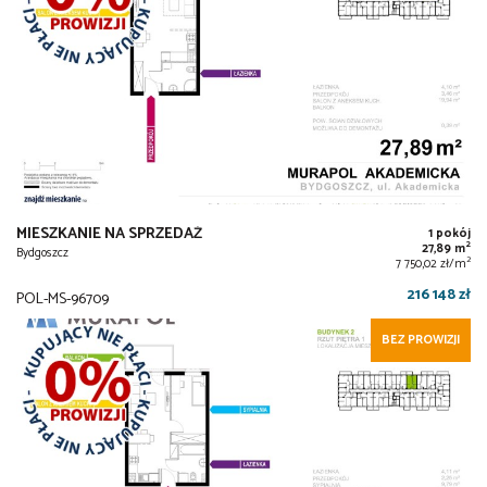
MIESZKANIE NA SPRZEDAŻ
1 pokój
2
27,89 m
Bydgoszcz
2
7 750,02 zł/m
216 148 zł
POL-MS-96709
BEZ PROWIZJI