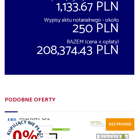
1,133.67 PLN
Wypisy aktu notarialnego - około
250 PLN
RAZEM (cena + opłaty)
208,374.43 PLN
PODOBNE OFERTY
BEZ PROWIZJI