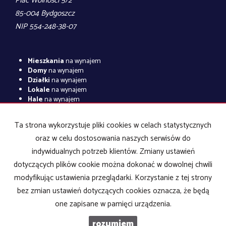
Plac Wolności 5/2
85-004 Bydgoszcz
NIP 554-248-38-07
Mieszkania
na wynajem
Domy
na wynajem
Działki
na wynajem
Lokale
na wynajem
Hale
na wynajem
Obiekty
na wynajem
Ta strona wykorzystuje pliki cookies w celach statystycznych
Mieszkania
na sprzedaż
Domy
na sprzedaż
oraz w celu dostosowania naszych serwisów do
Działki
na sprzedaż
indywidualnych potrzeb klientów. Zmiany ustawień
Lokale
na sprzedaż
dotyczących plików cookie można dokonać w dowolnej chwili
Hale
na sprzedaż
Obiekty
na sprzedaż
modyfikując ustawienia przeglądarki. Korzystanie z tej strony
bez zmian ustawień dotyczących cookies oznacza, że będą
one zapisane w pamięci urządzenia.
Biuro Nieruchomości POLHOUSE
2026
Program dla biur
rozumiem
nieruchomości
Galactica Virgo