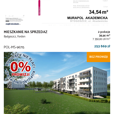
MIESZKANIE NA SPRZEDAŻ
2 pokoje
2
34,54 m
Bydgoszcz, Fordon
2
7 350,00 zł/m
253 869 zł
POL-MS-96715
BEZ PROWIZJI