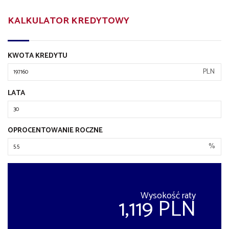
KALKULATOR KREDYTOWY
KWOTA KREDYTU
PLN
LATA
OPROCENTOWANIE ROCZNE
%
Wysokość raty
1,119 PLN