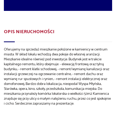
OPIS NIERUCHOMOŚCI
Oferujemy na sprzedaż mieszkanie położone w kamienicy w centrum
miasta. W skład lokalu wchodzą dwa pokoje do własnej aranżacji.
Mieszkanie idealne również pod inwestycje. Budynek jest w trakcie
kapitalnego remontu, który obejmuje: - elewację frontową oraz tylną
budynku, - remont klatki schodowej, - remont/wymianę kanalizacji oraz
instalacji grzewczej na ogrzewanie centralne, - remont dachu oraz
wymianę rur spustowych i rynien, - remont instalacji elektrycznej oraz
domofonowej, Bardzo dobra lokalizacja, nieopodal Wyspa Młyńska,
Starówka, opera, kino, szkoły, przedszkola, komunikacja miejska. Do
mieszkania przynależy komórka lokatorska o wielkości 5,1m2 Kamienica
znajduje się przy ulicy o małym natężeniu ruchu, przez co jest spokojnie
i cicho. Serdecznie zapraszamy na prezentacje.