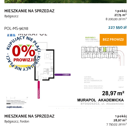
MIESZKANIE NA SPRZEDAŻ
1 pokój
2
27,75 m
Bydgoszcz
2
8 200,00 zł/m
227 550 zł
POL-MS-96718
BEZ PROWIZJI
MIESZKANIE NA SPRZEDAŻ
1 pokój
2
28,97 m
Bydgoszcz, Fordon
2
7 750,02 zł/m