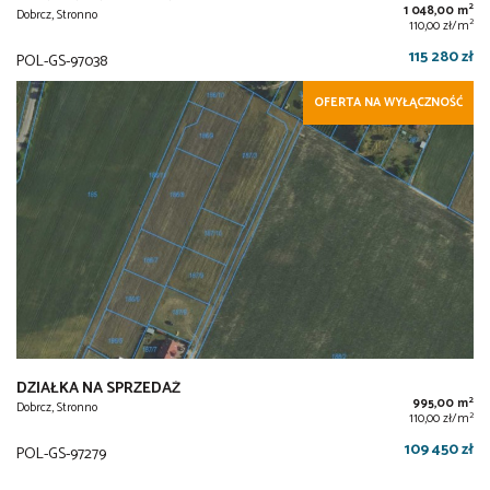
2
1 048,00 m
Dobrcz, Stronno
2
110,00 zł/m
115 280 zł
POL-GS-97038
OFERTA NA WYŁĄCZNOŚĆ
DZIAŁKA NA SPRZEDAŻ
2
995,00 m
Dobrcz, Stronno
2
110,00 zł/m
109 450 zł
POL-GS-97279