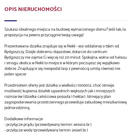
OPIS NIERUCHOMOŚCI
Szukasz idealnego miejsca na budowę wymarzonego domu? Jeśli tak, ta
propozycja na pewno przyciągnie twoją uwagę!
Prezentowana działka znajduje się w Nekli - wsi oddalonej o 15km od
Bydgoszczy. Dzięki dobremu dojazdowi, dotarcie do centrum
Bydgoszczy nie zajmie Ci więcej niż 20 minut. Spokojna, wolna od hałasu
i smogu okolica w Nekli to miejsce w którym poczujesz się wyjątkowo
dobrze. Znajdujące się nieopodal lasy z pewnością umilą również nie
jeden spacer.
Przedmiotem oferty jest działka o wielkości 1000m2, choć istnieje
możliwość kupienia działek sąsiednich większych jak i mniejszych
rozmiarów (działka całościowa posiada 1 hektar). Istniejący plan
zagospodarowania przestrzennego przewiduje zabudowę mieszkaniową
jednorodzinną.
Dodatkowe informacje:
- przyłącze prądu (przewidywany termin: wiosna br.)
- przyłącze wody (przewidywany termin: jesień br.)