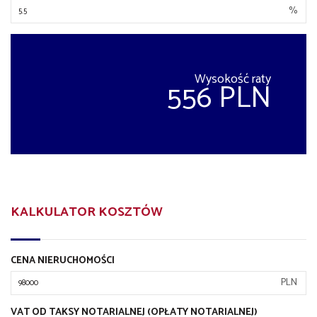
%
Wysokość raty
556 PLN
KALKULATOR KOSZTÓW
CENA NIERUCHOMOŚCI
PLN
VAT OD TAKSY NOTARIALNEJ (OPŁATY NOTARIALNEJ)