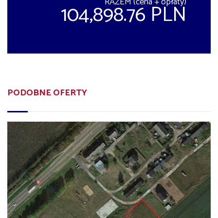
RAZEM (cena + opłaty)
104,898.76 PLN
PODOBNE OFERTY