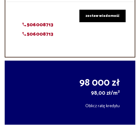
zostaw wiadomość
506008713
506008713
98 000 zł
2
98,00 zł/m
Oblicz ratę kredytu