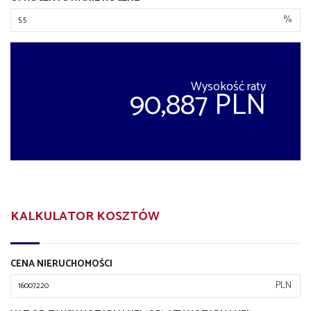
%
Wysokość raty
90,887 PLN
KALKULATOR KOSZTÓW
CENA NIERUCHOMOŚCI
PLN