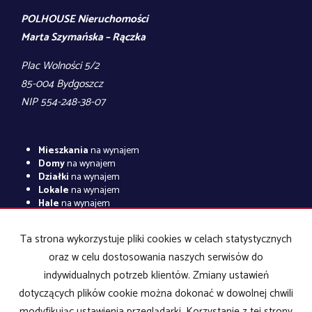
POLHOUSE Nieruchomości
Marta Szymańska – Rączka
Plac Wolności 5/2
85-004 Bydgoszcz
NIP 554-248-38-07
Mieszkania
na wynajem
Domy
na wynajem
Działki
na wynajem
Lokale
na wynajem
Hale
na wynajem
Obiekty
na wynajem
Ta strona wykorzystuje pliki cookies w celach statystycznych
Mieszkania
na sprzedaż
Domy
na sprzedaż
oraz w celu dostosowania naszych serwisów do
Działki
na sprzedaż
indywidualnych potrzeb klientów. Zmiany ustawień
Lokale
na sprzedaż
Hale
na sprzedaż
dotyczących plików cookie można dokonać w dowolnej chwili
Obiekty
na sprzedaż
modyfikując ustawienia przeglądarki. Korzystanie z tej strony