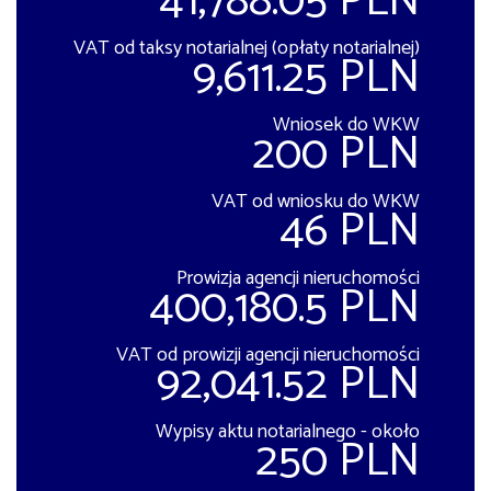
41,788.05 PLN
VAT od taksy notarialnej (opłaty notarialnej)
9,611.25 PLN
Wniosek do WKW
200 PLN
VAT od wniosku do WKW
46 PLN
Prowizja agencji nieruchomości
400,180.5 PLN
VAT od prowizji agencji nieruchomości
92,041.52 PLN
Wypisy aktu notarialnego - około
250 PLN