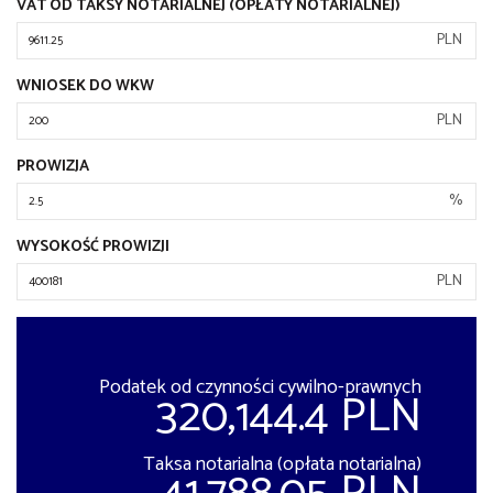
VAT OD TAKSY NOTARIALNEJ (OPŁATY NOTARIALNEJ)
PLN
WNIOSEK DO WKW
PLN
PROWIZJA
%
WYSOKOŚĆ PROWIZJI
PLN
Podatek od czynności cywilno-prawnych
320,144.4 PLN
Taksa notarialna (opłata notarialna)