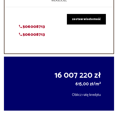
WŁAŚCICIEL
zostaw wiadomość
506008713
506008713
16 007 220 zł
2
615,00 zł/m
Oblicz ratę kredytu