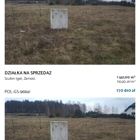
DZIAŁKA NA SPRZEDAŻ
2
1 551,00 m
Szubin (gw), Zamość
2
110,00 zł/m
170 610 zł
POL-GS-96841