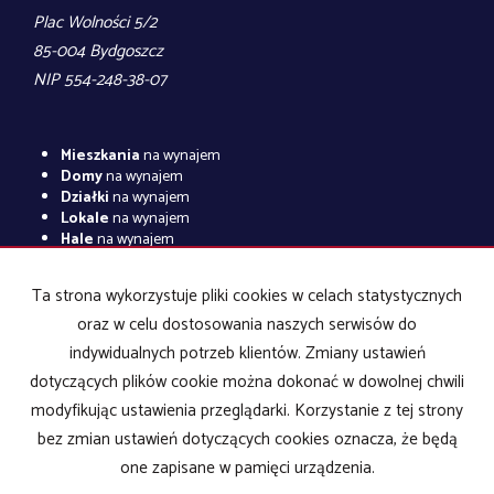
Plac Wolności 5/2
85-004 Bydgoszcz
NIP 554-248-38-07
Mieszkania
na wynajem
Domy
na wynajem
Działki
na wynajem
Lokale
na wynajem
Hale
na wynajem
Obiekty
na wynajem
Ta strona wykorzystuje pliki cookies w celach statystycznych
Mieszkania
na sprzedaż
Domy
na sprzedaż
oraz w celu dostosowania naszych serwisów do
Działki
na sprzedaż
indywidualnych potrzeb klientów. Zmiany ustawień
Lokale
na sprzedaż
dotyczących plików cookie można dokonać w dowolnej chwili
Hale
na sprzedaż
Obiekty
na sprzedaż
modyfikując ustawienia przeglądarki. Korzystanie z tej strony
bez zmian ustawień dotyczących cookies oznacza, że będą
one zapisane w pamięci urządzenia.
Biuro Nieruchomości POLHOUSE
2026
Program dla biur