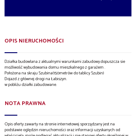
OPIS NIERUCHOMOŚCI
Działka budowlana z aktualnymi warunkami zabudowy.dopuszcza sie
możliwość wybudowania domu mieszkalnego z garażem .
Położona na skraju Szubina(150metrów do tablicy Szubin)
Dojazd z głównej drogi na Łabiszyn.
w pobliżu działki zabudowane.
NOTA PRAWNA
Opis oferty zawarty na stronie internetowej sporządzany jest na
podstawie oględzin nieruchomości oraz informacji uzyskanych od
właściciela, może podlegać aktualizacji i nie stanowi oferty określonej w