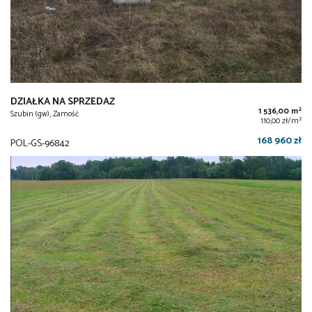
DZIAŁKA NA SPRZEDAŻ
2
1 536,00 m
Szubin (gw), Zamość
2
110,00 zł/m
168 960 zł
POL-GS-96842