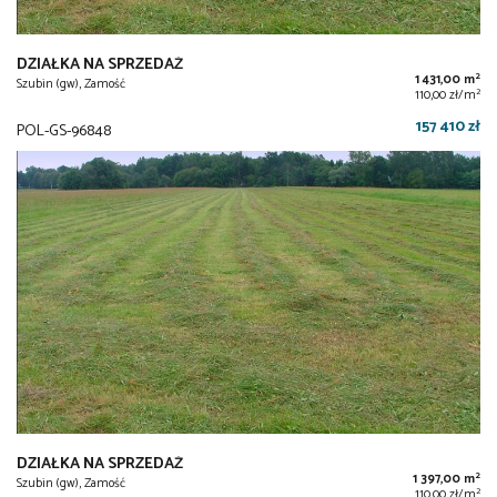
DZIAŁKA NA SPRZEDAŻ
2
1 431,00 m
Szubin (gw), Zamość
2
110,00 zł/m
157 410 zł
POL-GS-96848
DZIAŁKA NA SPRZEDAŻ
2
1 397,00 m
Szubin (gw), Zamość
2
110,00 zł/m