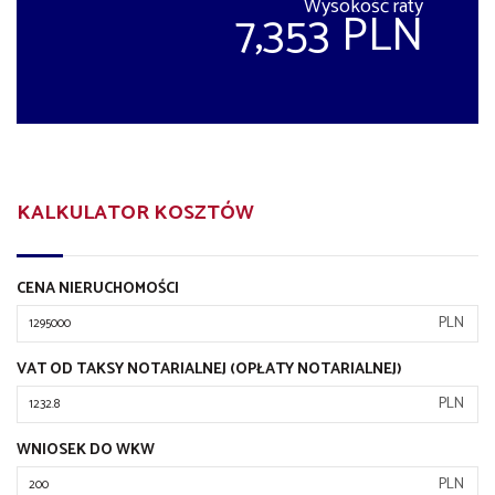
Wysokość raty
7,353 PLN
KALKULATOR KOSZTÓW
CENA NIERUCHOMOŚCI
PLN
VAT OD TAKSY NOTARIALNEJ (OPŁATY NOTARIALNEJ)
PLN
WNIOSEK DO WKW
PLN