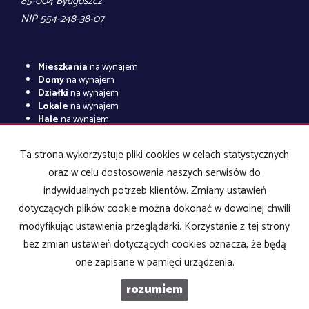
85-004 Bydgoszcz
NIP 554-248-38-07
Mieszkania
na wynajem
Domy
na wynajem
Działki
na wynajem
Lokale
na wynajem
Hale
na wynajem
Obiekty
na wynajem
Ta strona wykorzystuje pliki cookies w celach statystycznych
Mieszkania
na sprzedaż
Domy
na sprzedaż
oraz w celu dostosowania naszych serwisów do
Działki
na sprzedaż
indywidualnych potrzeb klientów. Zmiany ustawień
Lokale
na sprzedaż
dotyczących plików cookie można dokonać w dowolnej chwili
Hale
na sprzedaż
Obiekty
na sprzedaż
modyfikując ustawienia przeglądarki. Korzystanie z tej strony
bez zmian ustawień dotyczących cookies oznacza, że będą
one zapisane w pamięci urządzenia.
Biuro Nieruchomości POLHOUSE
2026
Program dla biur
rozumiem
nieruchomości
Galactica Virgo