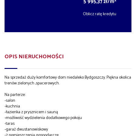
2
5 995,37 zł/m
Oblicz ratę kredytu
OPIS NIERUCHOMOŚCI
Na sprzedaż duży komfortowy dom niedaleko Bydgoszczy. Piękna okolica
trenów zielonych ,spacerowych.
Na parterze:
-salon
-kuchnia
-łazienka z prysznicem i sauną
-możliwość wydzielenia dodatkowego pokoju
-taras
-garaż dwustanowiskowy
-2 pomieszczenia gospodarcze