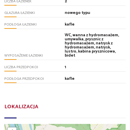
2
LICZBA ŁAZIENEK
nowego typu
GLAZURA ŁAZIENKI
kafle
PODŁOGA ŁAZIENKI
WC, wanna z hydromasażem,
umywalka, prysznic z
hydromasażem, natrysk z
hydromasażem, natrysk,
lustro, kabina prysznicowa,
bidet
WYPOSAŻENIE ŁAZIENKI
1
LICZBA PRZEDPOKOI
kafle
PODŁOGA PRZEDPOKOI
LOKALIZACJA