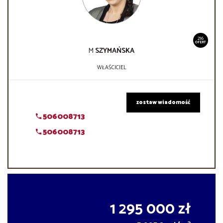
216
OFERT
M
SZYMAŃSKA
WŁAŚCICIEL
zostaw wiadomość
506008713
506008713
1 295 000 zł