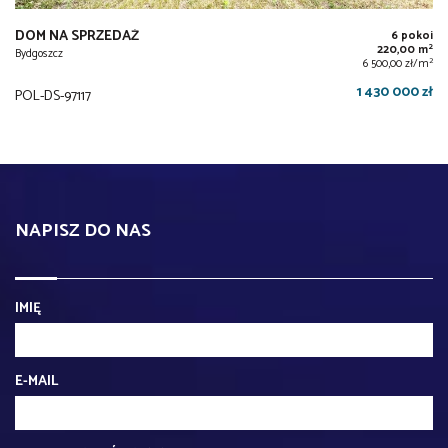
DOM NA SPRZEDAŻ
6 pokoi
2
220,00 m
Bydgoszcz
2
6 500,00 zł/m
1 430 000 zł
POL-DS-97117
NAPISZ DO NAS
IMIĘ
E-MAIL