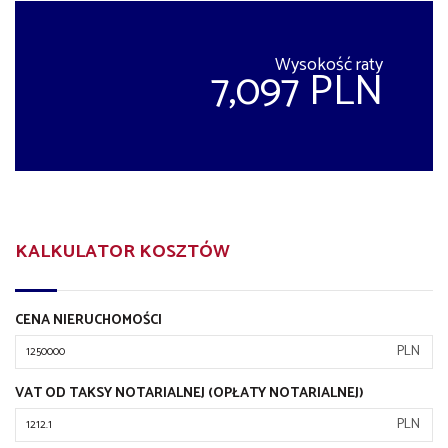
Wysokość raty
7,097 PLN
KALKULATOR KOSZTÓW
CENA NIERUCHOMOŚCI
PLN
VAT OD TAKSY NOTARIALNEJ (OPŁATY NOTARIALNEJ)
PLN