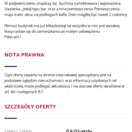
W podpiwniczeniu znajdują się : kuchnia (umeblowana i wyposażona
),łazienka , pokój typu bar oraz 3 inne pomieszczenia. Pomieszczenia
maja małe okna ,na podłogach kafle. Dom mógłby być nawet 2 rodzinny.
Mimo,iz budynek ma już kilkadziesiąt lat wszystko w nim jest wysokiej
klasy.nadaje się do zamieszkania po małym odświężeniu.
Polecam !
NOTA PRAWNA
Opis oferty zawarty na stronie internetowej sporządzany jest na
podstawie oględzin nieruchomości oraz informacji uzyskanych od
właściciela, może podlegać aktualizacji i nie stanowi oferty określonej w
art. 66 i następnych K.C.
SZCZEGÓŁY OFERTY
ZLK-DS-95784
SYMBOL OFERTY