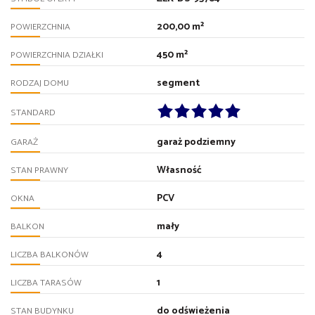
200,00 m²
POWIERZCHNIA
450 m²
POWIERZCHNIA DZIAŁKI
segment
RODZAJ DOMU
STANDARD
garaż podziemny
GARAŻ
Własność
STAN PRAWNY
PCV
OKNA
mały
BALKON
4
LICZBA BALKONÓW
1
LICZBA TARASÓW
do odświeżenia
STAN BUDYNKU