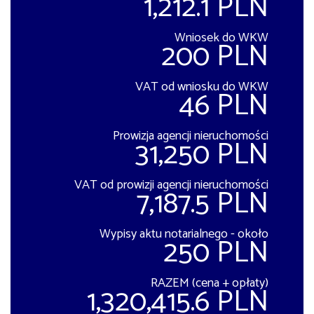
1,212.1 PLN
Wniosek do WKW
200 PLN
VAT od wniosku do WKW
46 PLN
Prowizja agencji nieruchomości
31,250 PLN
VAT od prowizji agencji nieruchomości
7,187.5 PLN
Wypisy aktu notarialnego - około
250 PLN
RAZEM (cena + opłaty)
1,320,415.6 PLN