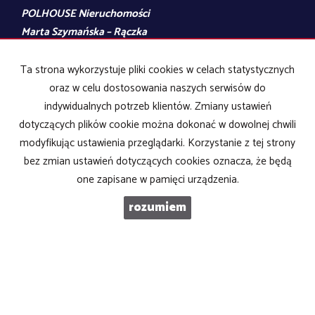
POLHOUSE Nieruchomości
Marta Szymańska – Rączka
Plac Wolności 5/2
Ta strona wykorzystuje pliki cookies w celach statystycznych
85-004 Bydgoszcz
oraz w celu dostosowania naszych serwisów do
NIP 554-248-38-07
indywidualnych potrzeb klientów. Zmiany ustawień
dotyczących plików cookie można dokonać w dowolnej chwili
modyfikując ustawienia przeglądarki. Korzystanie z tej strony
Mieszkania
na wynajem
Domy
na wynajem
bez zmian ustawień dotyczących cookies oznacza, że będą
Działki
na wynajem
one zapisane w pamięci urządzenia.
Lokale
na wynajem
Hale
na wynajem
rozumiem
Obiekty
na wynajem
Mieszkania
na sprzedaż
Domy
na sprzedaż
Działki
na sprzedaż
Lokale
na sprzedaż
Hale
na sprzedaż
Obiekty
na sprzedaż