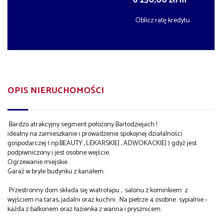
6 250,00 zł/m
Oblicz ratę kredytu
OPIS NIERUCHOMOŚCI
Bardzo atrakcyjny segment położony Bartodziejach !
idealny na zamieszkanie i prowadzenie spokojnej działalności
gospodarczej ( np.BEAUTY , LEKARSKIEJ , ADWOKACKIEJ ) gdyż jest
podpiwniczony i jest osobne wejście.
Ogrzewanie miejskie .
Garaż w bryle budynku z kanałem.
Przestronny dom składa się wiatrołapu , salonu z kominkiem z
wyjściem na taras, jadalni oraz kuchni . Na pietrze 4 osobne sypialnie -
każda z balkonem oraz łazienka z wanna i prysznicem.